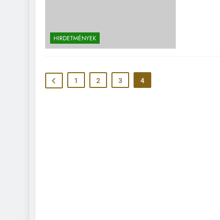
HIRDETMÉNYEK
1
2
3
4