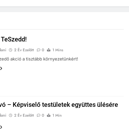
s TeSzedd!
dani
2 Év Ezelőtt
0
1 Mins
edő akció a tisztább környezetünkért!
ó – Képviselő testületek együttes ülésére
dani
2 Év Ezelőtt
0
1 Min