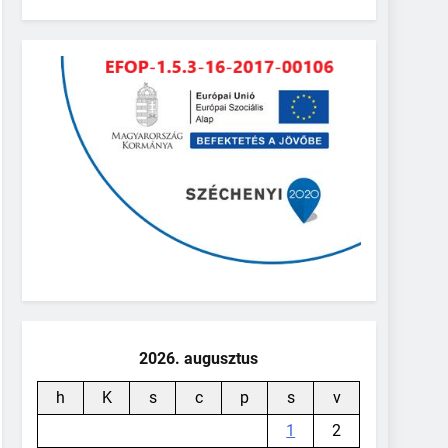
2026. augusztus
h
K
s
c
p
s
v
1
2