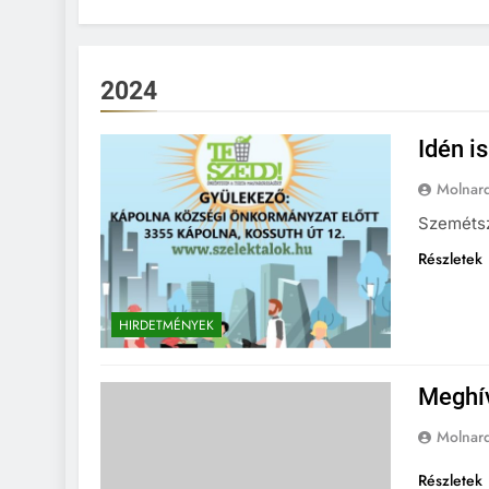
2024
Idén i
Molnar
Szemétsz
Részletek
HIRDETMÉNYEK
Meghív
Molnar
Részletek