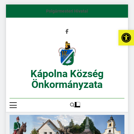
Polgármesteri Hivatal
Es
Kápolna Község
Önkormányzata