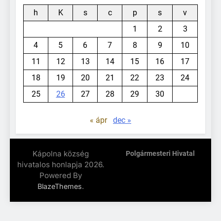
h
K
s
c
p
s
v
1
2
3
4
5
6
7
8
9
10
11
12
13
14
15
16
17
18
19
20
21
22
23
24
25
26
27
28
29
30
« ápr
dec »
Kápolna község
Polgármesteri Hivatal
hivatalos honlapja 2026.
Powered By
.
BlazeThemes