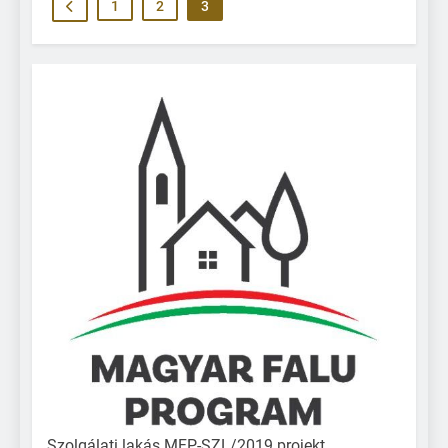
1
2
3
Szolgálati lakás MFP-SZL/2019 projekt,