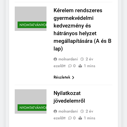
Kérelem rendszeres
gyermekvédelmi
NYOMTATVÁNYOK
kedvezmény és
hátrányos helyzet
megállapítására (A és B
lap)
molnardani
2 év
ezelőtt
0
1 mins
Részletek
Nyilatkozat
jövedelemről
NYOMTATVÁNYOK
molnardani
2 év
ezelőtt
0
1 mins