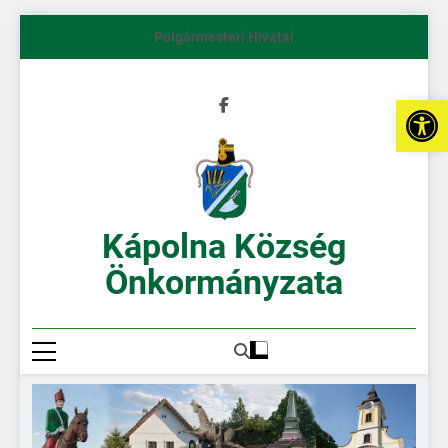
Polgármesteri Hivatal
Es
Kápolna Község
Önkormányzata