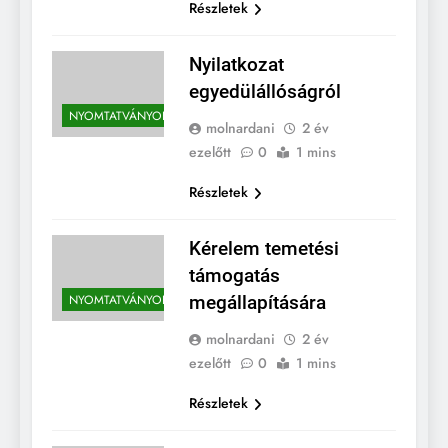
Részletek
Nyilatkozat
egyedülállóságról
NYOMTATVÁNYOK
molnardani
2 év
ezelőtt
0
1 mins
Részletek
Kérelem temetési
támogatás
NYOMTATVÁNYOK
megállapítására
molnardani
2 év
ezelőtt
0
1 mins
Részletek