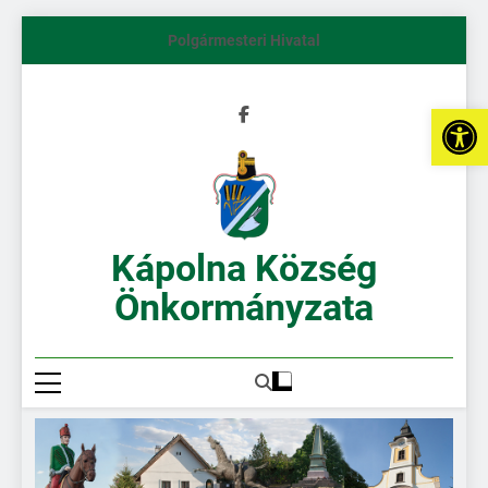
Polgármesteri Hivatal
Es
Kápolna Község
Önkormányzata