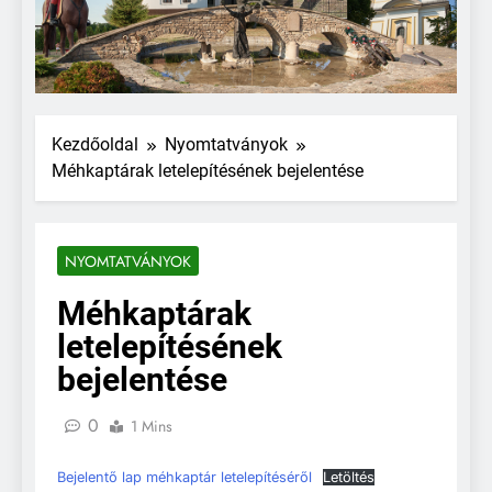
Kezdőoldal
Nyomtatványok
Méhkaptárak letelepítésének bejelentése
NYOMTATVÁNYOK
Méhkaptárak
letelepítésének
bejelentése
0
1 Mins
Bejelentő lap méhkaptár letelepítéséről
Letöltés