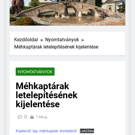
Kezdőoldal
Nyomtatványok
Méhkaptárak letelepítésének kijelentése
NYOMTATVÁNYOK
Méhkaptárak
letelepítésének
kijelentése
0
1 Mins
Kijelentő lap méhkaptár elviteléről
Letöltés