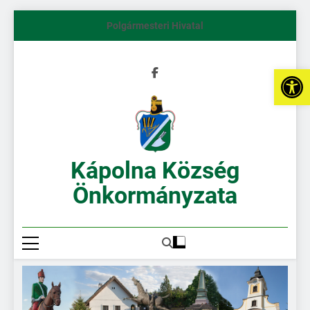
Polgármesteri Hivatal
Es
Kápolna Község
Önkormányzata