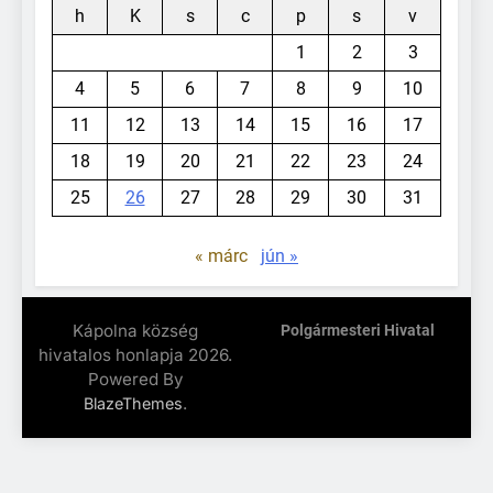
h
K
s
c
p
s
v
1
2
3
4
5
6
7
8
9
10
11
12
13
14
15
16
17
18
19
20
21
22
23
24
25
26
27
28
29
30
31
« márc
jún »
Kápolna község
Polgármesteri Hivatal
hivatalos honlapja 2026.
Powered By
.
BlazeThemes