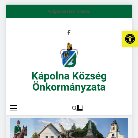
Polgármesteri Hivatal
Es
Kápolna Község
Önkormányzata