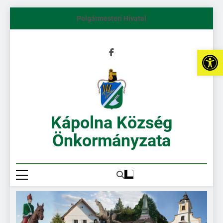
Polgármesteri Hivatal
Es
Kápolna Község
Önkormányzata