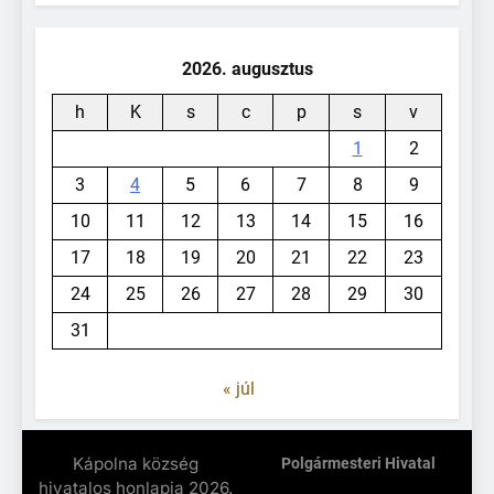
2026. augusztus
h
K
s
c
p
s
v
1
2
3
4
5
6
7
8
9
10
11
12
13
14
15
16
17
18
19
20
21
22
23
24
25
26
27
28
29
30
31
« júl
Kápolna község
Polgármesteri Hivatal
hivatalos honlapja 2026.