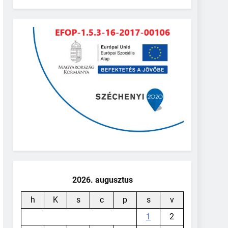
2026. augusztus
h
K
s
c
p
s
v
1
2