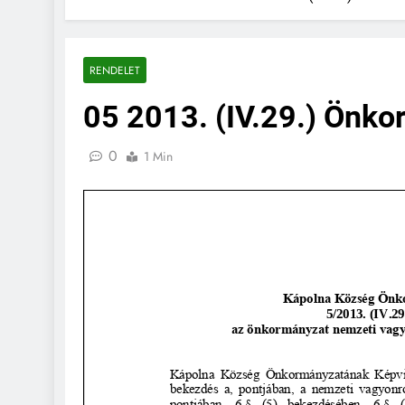
RENDELET
05 2013. (IV.29.) Önko
0
1 Min