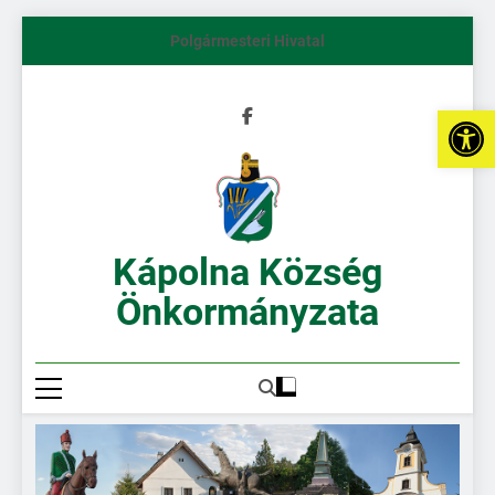
Polgármesteri Hivatal
Es
Kápolna Község
Önkormányzata