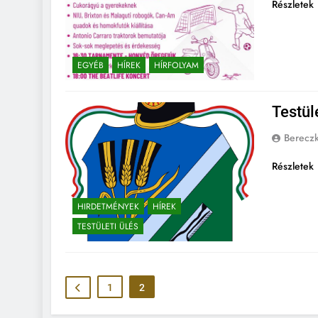
Részletek
EGYÉB
HÍREK
HÍRFOLYAM
Testül
Berecz
Részletek
HIRDETMÉNYEK
HÍREK
TESTÜLETI ÜLÉS
1
2