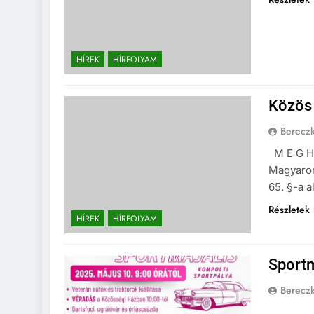
HÍREK
HÍRFOLYAM
Közös 
Berecz
M E G H 
Magyaror
65. §-a a
Részletek
HÍREK
HÍRFOLYAM
Sportm
Berecz