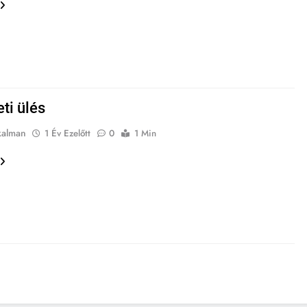
eti ülés
kalman
1 Év Ezelőtt
0
1 Min