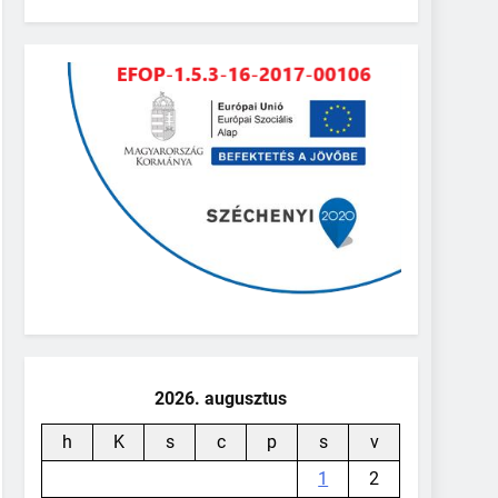
2026. augusztus
h
K
s
c
p
s
v
1
2