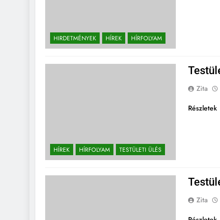
HIRDETMÉNYEK
HÍREK
HÍRFOLYAM
Testül
Zita
Részletek
HÍREK
HÍRFOLYAM
TESTÜLETI ÜLÉS
Testül
Zita
Részletek