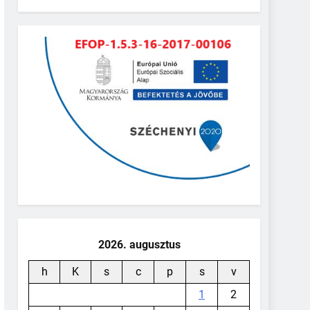
2026. augusztus
h
K
s
c
p
s
v
1
2