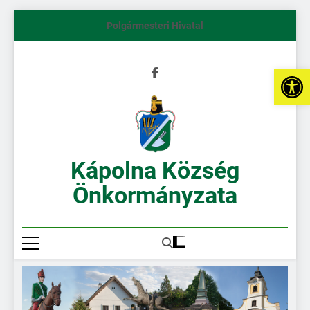
Polgármesteri Hivatal
Es
Kápolna Község
Önkormányzata