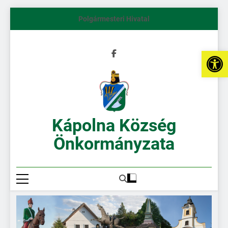
Polgármesteri Hivatal
Es
Kápolna Község
Önkormányzata