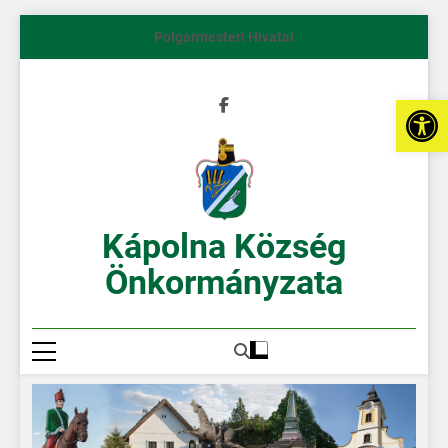
Polgármesteri Hivatal
Es
Kápolna Község
Önkormányzata