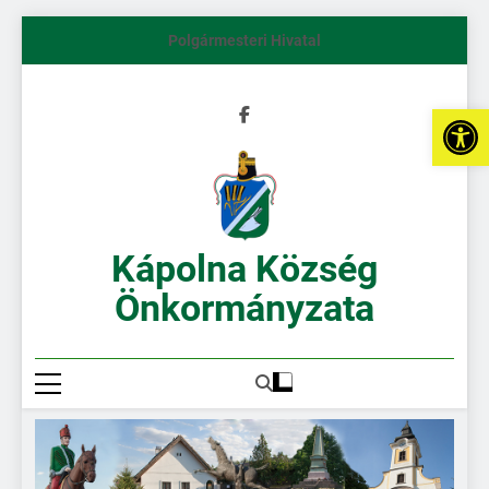
Polgármesteri Hivatal
Es
Kápolna Község
Önkormányzata