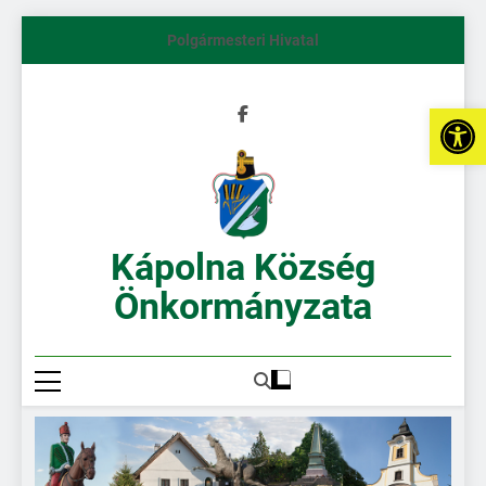
Polgármesteri Hivatal
Es
Kápolna Község
Önkormányzata